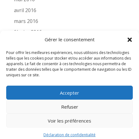
avril 2016
mars 2016
février 2016
Gérer le consentement
novembre 2015
Pour offrir les meilleures expériences, nous utilisons des technologies
octobre 2015
telles que les cookies pour stocker et/ou accéder aux informations des
septembre 2015
appareils. Le fait de consentir à ces technologies nous permettra de
traiter des données telles que le comportement de navigation ou les ID
août 2015
uniques sur ce site.
Accepter
Refuser
Crédit photo : ird & jme | Copyright 2021
Voir les préférences
Isabelle Ruiz-Dammron | Tous droits réservés
| Powered by
Junior Entreprise Genève
Déclaration de confidentialité