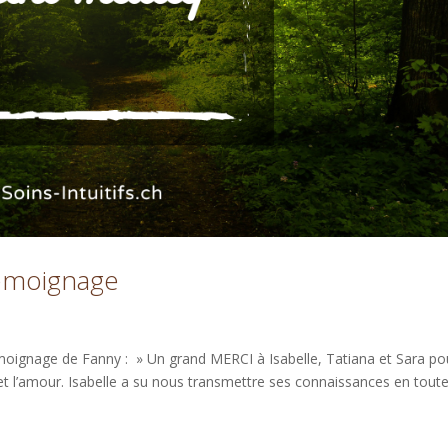
 témoignage
témoignage de Fanny : » Un grand MERCI à Isabelle, Tatiana et Sara po
t l’amour. Isabelle a su nous transmettre ses connaissances en tout